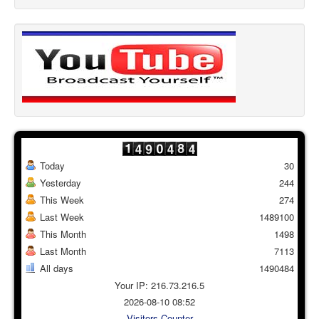
Today
30
Yesterday
244
This Week
274
Last Week
1489100
This Month
1498
Last Month
7113
All days
1490484
Your IP: 216.73.216.5
2026-08-10 08:52
Visitors Counter