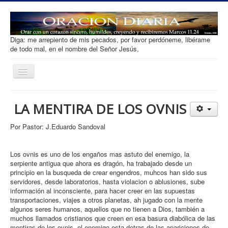
Diga: me arrepiento de mis pecados, por favor perdóneme, libérame
de todo mal, en el nombre del Señor Jesús,
Toggle
Navigation
Oracion diaria
LA MENTIRA DE LOS OVNIS
Salvacion
Por Pastor: J.Eduardo Sandoval
Que es Orar
Tipos de Oracion
Los ovnis es uno de los engaños mas astuto del enemigo, la
serpiente antigua que ahora es dragón, ha trabajado desde un
Desarrollar Fe
principio en la busqueda de crear engendros, muhcos han sido sus
servidores, desde laboratorios, hasta violacion o ablusiones, sube
Ofrenda
información al inconsciente, para hacer creer en las supuestas
transportaciones, viajes a otros planetas, ah jugado con la mente
Contacto
algunos seres humanos, aquellos que no tienen a Dios, también a
muchos llamados cristianos que creen en esa basura diabólica de las
mentiras de los ovnis. el enemigo esta detras de las apariciones de