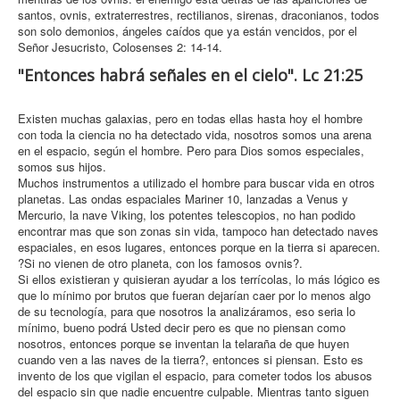
santos, ovnis, extraterrestres, rectilianos, sirenas, draconianos, todos
son solo demonios, ángeles caídos que ya están vencidos, por el
Señor Jesucristo, Colosenses 2: 14-14.
"Entonces habrá señales en el cielo". Lc 21:25
Existen muchas galaxias, pero en todas ellas hasta hoy el hombre
con toda la ciencia no ha detectado vida, nosotros somos una arena
en el espacio, según el hombre. Pero para Dios somos especiales,
somos sus hijos.
Muchos instrumentos a utilizado el hombre para buscar vida en otros
planetas. Las ondas espaciales Mariner 10, lanzadas a Venus y
Mercurio, la nave Viking, los potentes telescopios, no han podido
encontrar mas que son zonas sin vida, tampoco han detectado naves
espaciales, en esos lugares, entonces porque en la tierra si aparecen.
?Si no vienen de otro planeta, con los famosos ovnis?.
Si ellos existieran y quisieran ayudar a los terrícolas, lo más lógico es
que lo mínimo por brutos que fueran dejarían caer por lo menos algo
de su tecnología, para que nosotros la analizáramos, eso seria lo
mínimo, bueno podrá Usted decir pero es que no piensan como
nosotros, entonces porque se inventan la telaraña de que huyen
cuando ven a las naves de la tierra?, entonces si piensan. Esto es
invento de los que vigilan el espacio, para cometer todos los abusos
del espacio sin que nadie encuentre culpable. Mientras tanto siguen