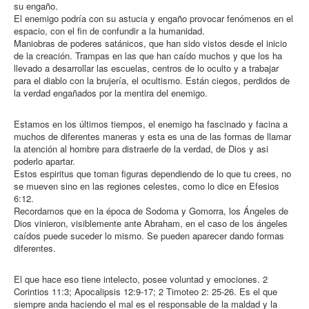
su engaño.
El enemigo podría con su astucia y engaño provocar fenómenos en el
espacio, con el fin de confundir a la humanidad.
Maniobras de poderes satánicos, que han sido vistos desde el inicio
de la creación. Trampas en las que han caído muchos y que los ha
llevado a desarrollar las escuelas, centros de lo oculto y a trabajar
para el diablo con la brujería, el ocultismo. Están ciegos, perdidos de
la verdad engañados por la mentira del enemigo.
Estamos en los últimos tiempos, el enemigo ha fascinado y facina a
muchos de diferentes maneras y esta es una de las formas de llamar
la atención al hombre para distraerle de la verdad, de Dios y asi
poderlo apartar.
Estos espiritus que toman figuras dependiendo de lo que tu crees, no
se mueven sino en las regiones celestes, como lo dice en Efesios
6:12.
Recordamos que en la época de Sodoma y Gomorra, los Ángeles de
Dios vinieron, visiblemente ante Abraham, en el caso de los ángeles
caídos puede suceder lo mismo. Se pueden aparecer dando formas
diferentes.
El que hace eso tiene intelecto, posee voluntad y emociones. 2
Corintios 11:3; Apocalipsis 12:9-17; 2 Timoteo 2: 25-26. Es el que
siempre anda haciendo el mal es el responsable de la maldad y la