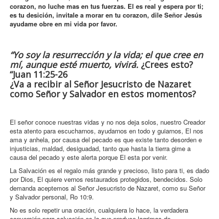
corazon, no luche mas en tus fuerzas. El es real y espera por ti;
es tu desición, invitale a morar en tu corazon, dile Señor Jesús
ayudame obre en mi vida por favor.
“Yo soy la resurrección y la vida; el que cree en
mí, aunque esté muerto, vivirá.
¿Crees esto?
“Juan 11:25-26
¿Va a recibir al Señor Jesucristo de Nazaret
como Señor y Salvador en estos momentos?
El señor conoce nuestras vidas y no nos deja solos, nuestro Creador
esta atento para escucharnos, ayudarnos en todo y guiarnos, El nos
ama y anhela, por causa del pecado es que existe tanto desorden e
injusticias, maldad, desiguadad, tanto que hasta la tierra gime a
causa del pecado y este alerta porque El esta por venir.
La Salvación es el regalo más grande y precioso, listo para ti, es dado
por Dios, El quiere vernos restaurados protegidos, bendecidos. Solo
demanda aceptemos al Señor Jesucristo de Nazaret, como su Señor
y Salvador personal, Ro 10:9.
No es solo repetir una oración, cualquiera lo hace, la verdadera
conversión para salvación es la que produce lagrimas de