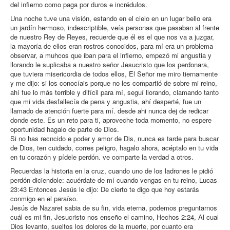
del infierno como paga por duros e incrédulos.
Una noche tuve una visión, estando en el cielo en un lugar bello era
un jardín hermoso, indescriptible, veía personas que pasaban al frente
de nuestro Rey de Reyes, recuerde que él es el que nos va a juzgar,
la mayoría de ellos eran rostros conocidos, para mí era un problema
observar, a muhcos que iban para el infierno, empezó mi angustia y
llorando le suplicaba a nuestro señor Jesucristo que los perdonara,
que tuviera misericordia de todos ellos, El Señor me miro tiernamente
y me dijo: si los conocíais porque no les compartió de sobre mi reino,
ahí fue lo más terrible y difícil para mí, seguí llorando, clamando tanto
que mi vida desfallecía de pena y angustia, ahí desperté, fue un
llamado de atención fuerte para mí. desde ahi nunca dej de redicar
donde este. Es un reto para ti, aproveche toda momento, no espere
oportunidad hagalo de parte de Dios.
Si no has recncido e poder y amor de Dis, nunca es tarde para buscar
de Dios, ten cuidado, corres peligro, hagalo ahora, acéptalo en tu vida
en tu corazón y pídele perdón. ve comparte la verdad a otros.
Recuerdas la historia en la cruz, cuando uno de los ladrones le pidió
perdón diciendole: acuérdate de mí cuando vengas en tu reino, Lucas
23:43 Entonces Jesús le dijo: De cierto te digo que hoy estarás
conmigo en el paraíso.
Jesús de Nazaret sabia de su fin, vida eterna, podemos preguntarnos
cuál es mi fin, Jesucristo nos enseño el camino, Hechos 2:24, Al cual
Dios levanto, sueltos los dolores de la muerte, por cuanto era