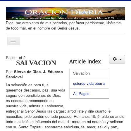
Diga: me arrepiento de mis pecados, por favor perdóneme, libérame
de todo mal, en el nombre del Señor Jesús,
Toggle
Navigation
Oracion diaria
Page 1 of 2
Article Index
SALVACION
Salvacion
Por:
Siervo de Dios. J. Eduardo
Salvacion
Que es Orar
Sandoval
quieres vida eterna
La salvación es para ti, si
Tipos de Oracion
queremos descanso, paz, una vida
All Pages
segura con bendiciones de Dios,
Desarrollar Fe
es necesario reconocerle en
Ofrenda
nuestra vida, admitir su soberania,
entregar al Señor Jesús las cargas; arrodillate y dile cuanto le
Contacto
necesitas, pide perdón de todo pecado, Romanos 10: 9, pide se anule
toda maldición e influencia del mal, di: mora en mi corazón y sellame
con su Santo Espiritu, socorreme sabiduria, fe, amor, salud y paz,