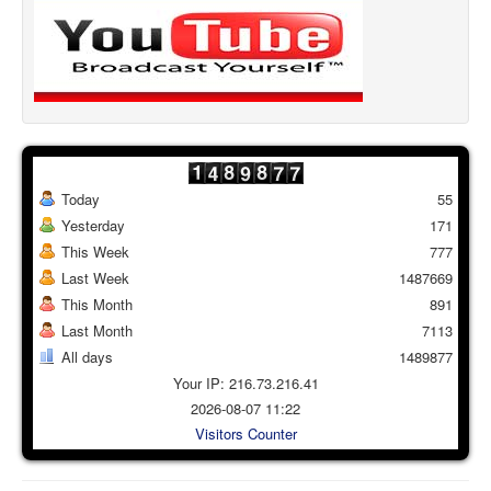
Today
55
Yesterday
171
This Week
777
Last Week
1487669
This Month
891
Last Month
7113
All days
1489877
Your IP: 216.73.216.41
2026-08-07 11:22
Visitors Counter