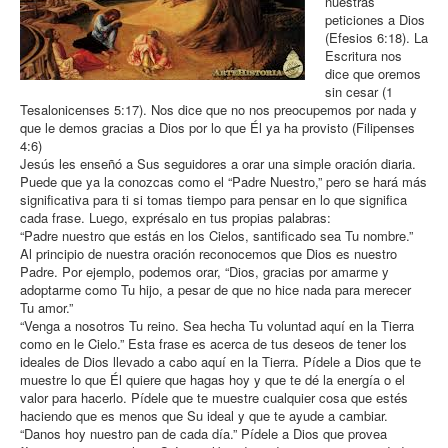
nuestras
peticiones a Dios
(Efesios 6:18). La
Escritura nos
dice que oremos
sin cesar (1
Tesalonicenses 5:17). Nos dice que no nos preocupemos por nada y
que le demos gracias a Dios por lo que Él ya ha provisto (Filipenses
4:6)
Jesús les enseñó a Sus seguidores a orar una simple oración diaria.
Puede que ya la conozcas como el “Padre Nuestro,” pero se hará más
significativa para ti si tomas tiempo para pensar en lo que significa
cada frase. Luego, exprésalo en tus propias palabras:
“Padre nuestro que estás en los Cielos, santificado sea Tu nombre.”
Al principio de nuestra oración reconocemos que Dios es nuestro
Padre. Por ejemplo, podemos orar, “Dios, gracias por amarme y
adoptarme como Tu hijo, a pesar de que no hice nada para merecer
Tu amor.”
“Venga a nosotros Tu reino. Sea hecha Tu voluntad aquí en la Tierra
como en le Cielo.” Esta frase es acerca de tus deseos de tener los
ideales de Dios llevado a cabo aquí en la Tierra. Pídele a Dios que te
muestre lo que Él quiere que hagas hoy y que te dé la energía o el
valor para hacerlo. Pídele que te muestre cualquier cosa que estés
haciendo que es menos que Su ideal y que te ayude a cambiar.
“Danos hoy nuestro pan de cada día.” Pídele a Dios que provea