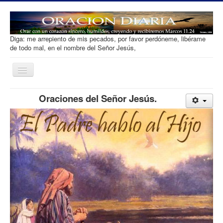
Diga: me arrepiento de mis pecados, por favor perdóneme, libérame
de todo mal, en el nombre del Señor Jesús,
Toggle
Navigation
Oracion diaria
Oraciones del Señor Jesús.
Salvacion
Que es Orar
Tipos de Oracion
Desarrollar Fe
Ofrenda
Contacto