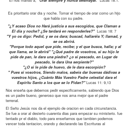
Él nos mando a,
“Orar siempre y nunca desmayar.”
Lucas 18:1.
Es prioritario orar dia y noche. Tomar el tiempo de orar como un hijo
que habla con su padre.
"¿Y acaso Dios no Hará justicia a sus escogidos, que Claman a
El día y noche? ¿Se tardará en responderles?"
Lucas 18: 7
"Y yo os digo: Pedid, y se os dara; buscad, hallaréis Y; llamad, y
se os abrirá.
"Porque todo aquel que pide, recibe; y el que busca, halla; y al
que llama, se le abrirá" "¿Qué padre de vosotros, si su hijo le
pide de pan, le dara una piedra? ¿o si pescado, en Lugar de
pescado, le dara Una serpiente?"
"¿O si le pide de huevo, de le dara escorpión?
" Pues si vosotros, Siendo malos, sabeis dar buenas dádivas a
vuestros hijos, ¿Cuánto Más Vuestro Padre celestial dara el
Espíritu Santo a los que se lo Pidan?"
Lucas 11: 9,13
Nos enseña que debemos pedir especificamente, sabiendo que Dios
es un padre bueno, generoso que nos ama mejor que el padre
terrenal.
El Seño Jesús nos da el ejemplo de oracion en cada circunstancia.
Se fue a orar al desierto cuarenta dias para empezar su ministerio. fue
tentado pr el diablo, todo para enseñarnos que tambien podemos
vencer toda tentacion, orando y declarando las Escrituras al