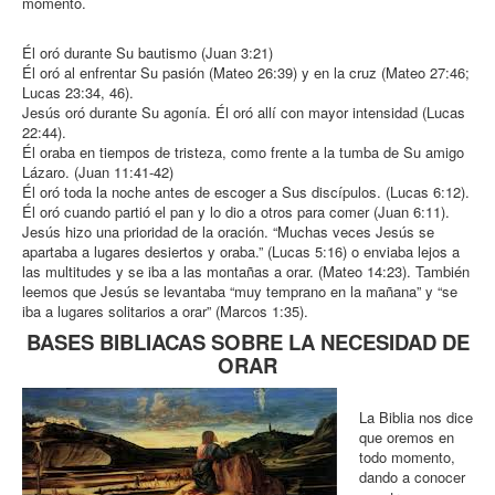
momento.
Él oró durante Su bautismo (Juan 3:21)
Él oró al enfrentar Su pasión (Mateo 26:39) y en la cruz (Mateo 27:46;
Lucas 23:34, 46).
Jesús oró durante Su agonía. Él oró allí con mayor intensidad (Lucas
22:44).
Él oraba en tiempos de tristeza, como frente a la tumba de Su amigo
Lázaro. (Juan 11:41-42)
Él oró toda la noche antes de escoger a Sus discípulos. (Lucas 6:12).
Él oró cuando partió el pan y lo dio a otros para comer (Juan 6:11).
Jesús hizo una prioridad de la oración. “Muchas veces Jesús se
apartaba a lugares desiertos y oraba.” (Lucas 5:16) o enviaba lejos a
las multitudes y se iba a las montañas a orar. (Mateo 14:23). También
leemos que Jesús se levantaba “muy temprano en la mañana” y “se
iba a lugares solitarios a orar” (Marcos 1:35).
BASES BIBLIACAS SOBRE LA NECESIDAD DE
ORAR
La Biblia nos dice
que oremos en
todo momento,
dando a conocer