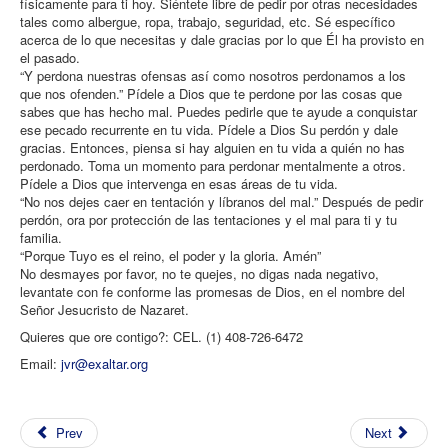
físicamente para ti hoy. Siéntete libre de pedir por otras necesidades
tales como albergue, ropa, trabajo, seguridad, etc. Sé específico
acerca de lo que necesitas y dale gracias por lo que Él ha provisto en
el pasado.
“Y perdona nuestras ofensas así como nosotros perdonamos a los
que nos ofenden.” Pídele a Dios que te perdone por las cosas que
sabes que has hecho mal. Puedes pedirle que te ayude a conquistar
ese pecado recurrente en tu vida. Pídele a Dios Su perdón y dale
gracias. Entonces, piensa si hay alguien en tu vida a quién no has
perdonado. Toma un momento para perdonar mentalmente a otros.
Pídele a Dios que intervenga en esas áreas de tu vida.
“No nos dejes caer en tentación y líbranos del mal.” Después de pedir
perdón, ora por protección de las tentaciones y el mal para ti y tu
familia.
“Porque Tuyo es el reino, el poder y la gloria. Amén”
No desmayes por favor, no te quejes, no digas nada negativo,
levantate con fe conforme las promesas de Dios, en el nombre del
Señor Jesucristo de Nazaret.
Quieres que ore contigo?: CEL. (1) 408-726-6472
Email:
jvr@exaltar.org
Prev
Next