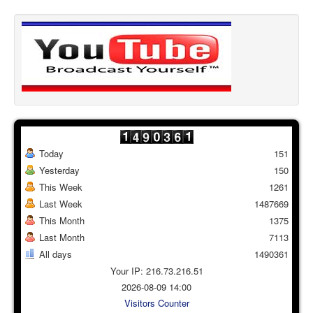
Today
151
Yesterday
150
This Week
1261
Last Week
1487669
This Month
1375
Last Month
7113
All days
1490361
Your IP: 216.73.216.51
2026-08-09 14:00
Visitors Counter