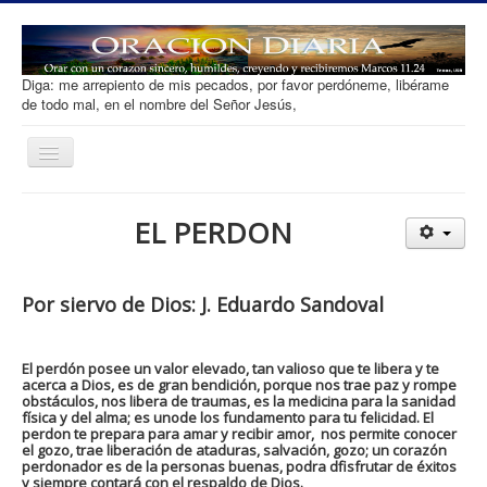
Diga: me arrepiento de mis pecados, por favor perdóneme, libérame
de todo mal, en el nombre del Señor Jesús,
Toggle
Navigation
Oracion diaria
EL PERDON
Salvacion
Que es Orar
Por siervo de Dios: J. Eduardo Sandoval
Tipos de Oracion
Desarrollar Fe
El perdón posee un valor elevado, tan valioso que te libera y te
acerca a Dios, es de gran bendición, porque nos trae paz y rompe
Ofrenda
obstáculos, nos libera de traumas, es la medicina para la sanidad
física y del alma; es unode los fundamento para tu felicidad. El
Contacto
perdon te prepara para amar y recibir amor, nos permite conocer
el gozo, trae liberación de ataduras, salvación, gozo; un corazón
perdonador es de la personas buenas, podra dfisfrutar de éxitos
y siempre contará con el respaldo de Dios.